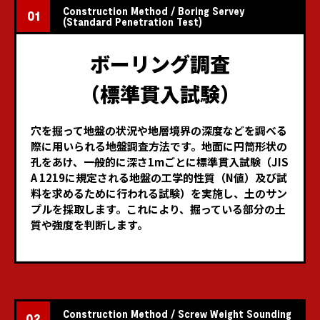
Construction Method / Boring Servey
01
(Standard Penetration Test)
ボーリング調査
（標準貫入試験）
穴を掘って地盤の状況や地層境界の深度などを調べる
際に用いられる地盤調査方法です。
地面に円筒形状の
孔をあけ、一般的に深さ1mごとに標準貫入試験
（JIS
A 1219に規定される地盤の工学的性質（N値）及び
試
料を求めるために行われる試験）を実施し、土のサン
プルを採取します。
これにより、掘っている部分の土
質や強度を判断します。
Construction Method / Screw Weight Sounding
02