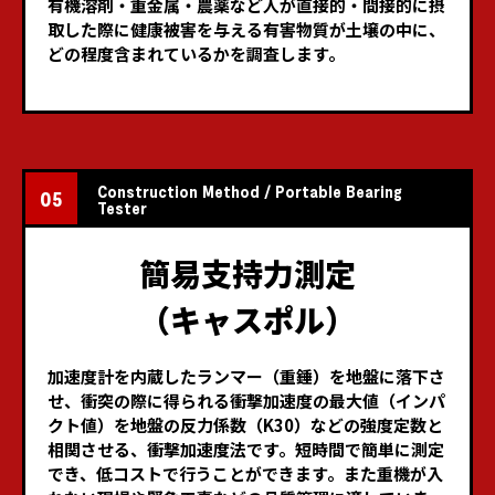
有機溶剤・重金属・農薬など人が直接的・間接的に摂
取した際に
健康被害を与える有害物質が土壌の中に、
どの程度含まれているかを調査します。
Construction Method / Portable Bearing
05
Tester
簡易支持力測定
（キャスポル）
加速度計を内蔵したランマー（重錘）を地盤に落下さ
せ、衝突の際に得られる
衝撃加速度の最大値（インパ
クト値）を地盤の反力係数（K30）などの
強度定数と
相関させる、衝撃加速度法です。
短時間で簡単に測定
でき、低コストで行うことができます。
また重機が入